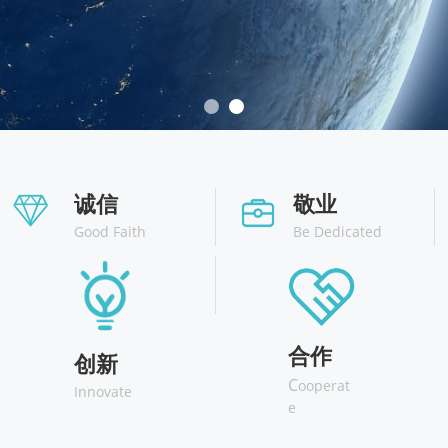
诚信
敬业
Good Faith
Be Dedicated
合作
创新
C
ooperat
Innovate
e