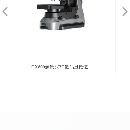
넳
넲
CX800超景深3D数码显微镜