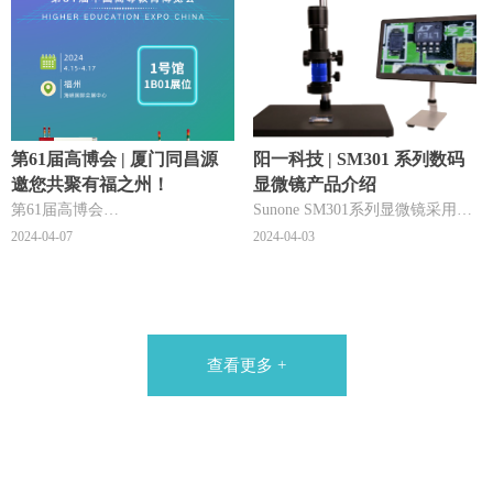
凝聚团队力。在团队比拼中每人
都能展现自己的光彩，与队友并
肩作战，完成比赛。让我们一起
回顾下此次团建的精彩瞬间，记
录美好时刻！
第61届高博会 | 厦门同昌源
阳一科技 | SM301 系列数码
邀您共聚有福之州！
显微镜产品介绍
第61届高博会
Sunone SM301系列显微镜采用平
厦门同昌源电子将携多款
行光路设计方案，整体分为五大
2024-04-07
2024-04-03
电子测试仪器及显微镜亮相展会
模块，其五大基本模块为：连续
4月15日-17日诚邀您莅临
变倍主体，辅助物镜，TV 镜，
海峡国际会展中心1B01展位
支架适配器以及选配模块。
期待与您共聚有福之州
查看更多 +