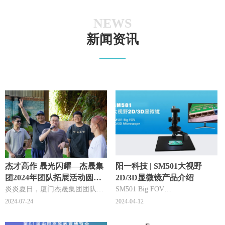
NEWS
新闻资讯
——
杰才高作 晟光闪耀—杰晟集
阳一科技 | SM501大视野
团2024年团队拓展活动圆满
2D/3D显微镜产品介绍
落幕
炎炎夏日，厦门杰晟集团团队齐
SM501 Big FOV
聚海沧雷公山，共赴一场自然之
2D/3D Microscope
2024-07-24
2024-04-12
旅。我们远离市区，拥抱自然，
在欢声笑语中，开启一场竞逐，