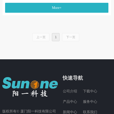
析仪器。CX300数码显微镜系列可根据分析工作进行自定义组合。
More+
利用AI智能工具可助力您的团队快速获得进准结果，捕捉出色的
图像，提高工作效率。直观且了灵活流畅的操作体验让各技能水平
的用户都能轻松、自如地使用该系统。
上一页
1
下一页
快速导航
公司介绍
下载中心
产品中心
服务中心
版权所有© 厦门阳一科技有限公司
新闻中心
联系我们